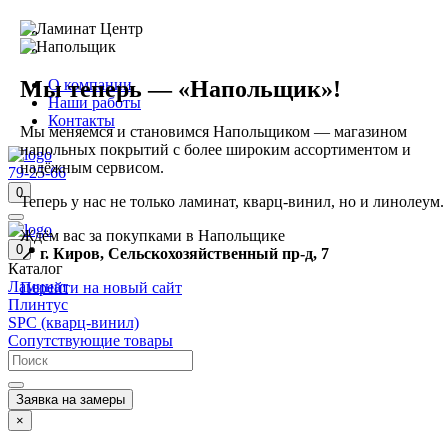
Мы теперь — «Напольщик»!
О компании
Наши работы
Контакты
Мы меняемся и становимся Напольщиком — магазином
напольных покрытий с более широким ассортиментом и
надёжным сервисом.
79-25-66
0
Теперь у нас не только ламинат, кварц-винил, но и линолеум.
Ждём вас за покупками в Напольщике
0
📍 г. Киров, Сельскохозяйственный пр-д, 7
Каталог
Ламинат
Перейти на новый сайт
Плинтус
SPC (кварц-винил)
Сопутствующие товары
Заявка на замеры
×