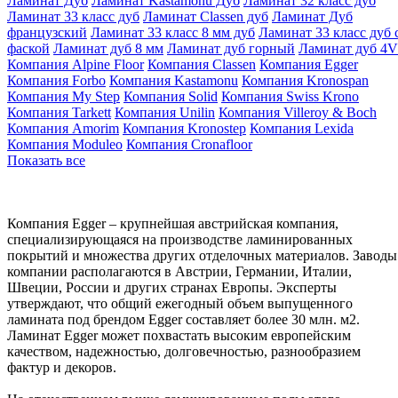
Ламинат Дуб
Ламинат Kastamonu Дуб
Ламинат 32 класс дуб
Ламинат 33 класс дуб
Ламинат Classen дуб
Ламинат Дуб
французский
Ламинат 33 класс 8 мм дуб
Ламинат 33 класс дуб 
фаской
Ламинат дуб 8 мм
Ламинат дуб горный
Ламинат дуб 4V
Компания Alpine Floor
Компания Classen
Компания Egger
Компания Forbo
Компания Kastamonu
Компания Kronospan
Компания My Step
Компания Solid
Компания Swiss Krono
Компания Tarkett
Компания Unilin
Компания Villeroy & Boch
Компания Amorim
Компания Kronostep
Компания Lexida
Компания Moduleo
Компания Cronafloor
Показать все
Компания Egger – крупнейшая австрийская компания,
специализирующаяся на производстве ламинированных
покрытий и множества других отделочных материалов. Заводы
компании располагаются в Австрии, Германии, Италии,
Швеции, России и других странах Европы. Эксперты
утверждают, что общий ежегодный объем выпущенного
ламината под брендом Egger составляет более 30 млн. м2.
Ламинат Egger может похвастать высоким европейским
качеством, надежностью, долговечностью, разнообразием
фактур и декоров.